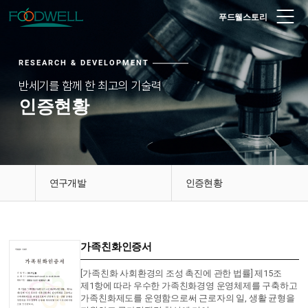
푸드웰스토리
RESEARCH & DEVELOPMENT
반세기를 함께 한 최고의 기술력
인증현황
연구개발
인증현황
가족친화인증서
[가족친화 사회환경의 조성 촉진에 관한 법률] 제15조
제1항에 따라 우수한 가족친화경영 운영체제를 구축하고
가족친화제도를 운영함으로써 근로자의 일, 생활 균형을